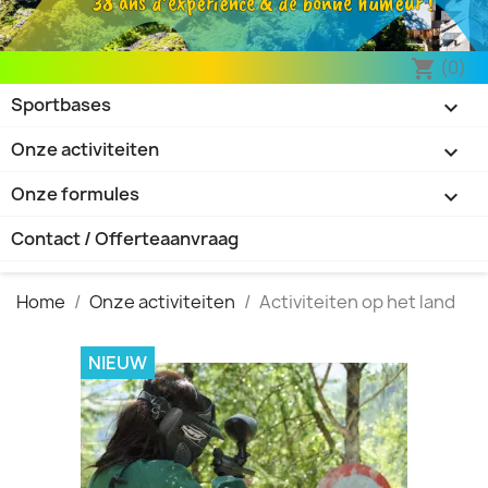
38 ans d’expérience & de bonne humeur !
(0)
shopping_cart
Sportbases

Onze activiteiten

Onze formules

Contact / Offerteaanvraag
Home
Onze activiteiten
Activiteiten op het land
NIEUW