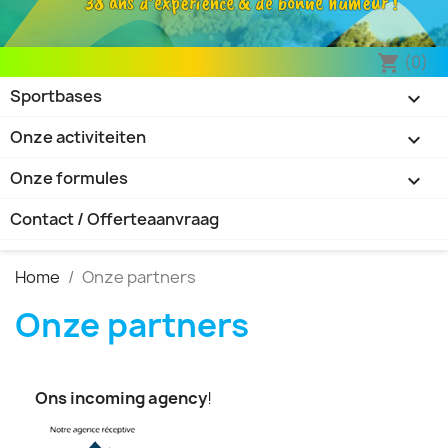
38 ans d’expérience & de bonne humeur !
(0)
shopping_cart
Sportbases

Onze activiteiten

Onze formules

Contact / Offerteaanvraag
Home
Onze partners
Onze partners
Ons incoming agency
!