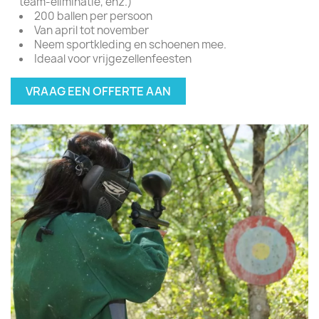
team-eliminatie, enz.)
200 ballen per persoon
Van april tot november
Neem sportkleding en schoenen mee.
Ideaal voor vrijgezellenfeesten
VRAAG EEN OFFERTE AAN