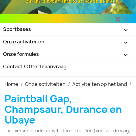
38 ans d’expérience & de bonne humeur !
(0)
shopping_cart
Sportbases

Onze activiteiten

Onze formules

Contact / Offerteaanvraag
Home
Onze activiteiten
Activiteiten op het land
P
Paintball Gap,
Champsaur, Durance en
Ubaye
Verschillende activiteiten en spellen (verover de vlag,