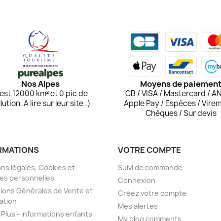
Nos Alpes
Moyens de paiemen
est 12000 km² et 0 pic de
CB / VISA / Mastercard / A
lution. A lire sur leur site ;)
Apple Pay / Espèces / Virem
Chèques / Sur devis
RMATIONS
VOTRE COMPTE
ns légales, Cookies et
Suivi de commande
es personnelles
Connexion
ions Générales de Vente et
Créez votre compte
sation
Mes alertes
e Plus - Informations enfants
My blog comments