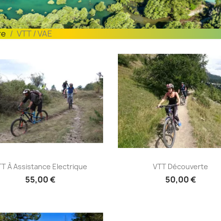
re
VTT / VAE
TT à Assistance Electrique
VTT Découverte

T À Assistance Electrique
VTT Découverte
55,00 €
50,00 €