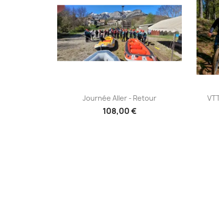
Journée aller - retour


Journée Aller - Retour
VTT
108,00 €