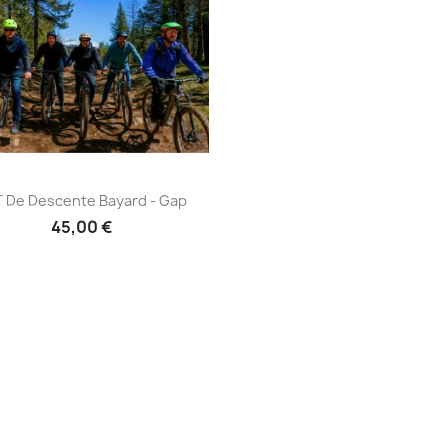
VTT de descente Bayard -
 De Descente Bayard - Gap
Gap
45,00 €