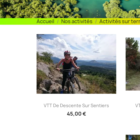
Accueil
Nos activités
Activités sur ter
VTT de descente sur
V


VTT De Descente Sur Sentiers
VT
sentiers
45,00 €