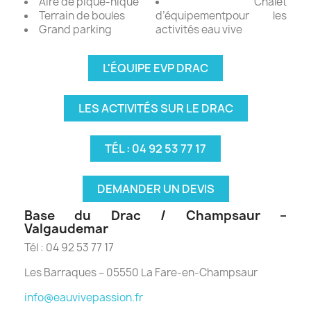
Aire de pique-nique
Chalet
Terrain de boules
d’équipementpour les
Grand parking
activités eau vive
L'ÉQUIPE EVP DRAC
LES ACTIVITÉS SUR LE DRAC
TÉL : 04 92 53 77 17
DEMANDER UN DEVIS
Base du Drac / Champsaur –
Valgaudemar
Tél : 04 92 53 77 17
Les Barraques – 05550 La Fare-en-Champsaur
info@eauvivepassion.fr