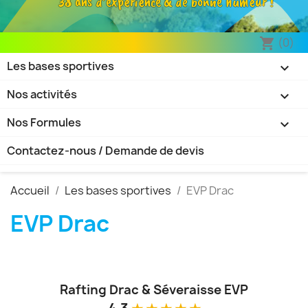
38 ans d’expérience & de bonne humeur !
(0)
shopping_cart
Les bases sportives

Nos activités

Nos Formules

Contactez-nous / Demande de devis
Accueil
Les bases sportives
EVP Drac
EVP Drac
Rafting Drac & Séveraisse EVP