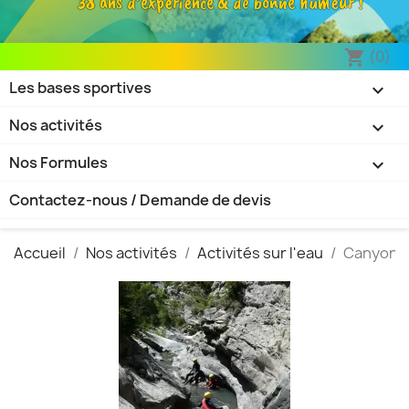
38 ans d’expérience & de bonne humeur !
(0)
shopping_cart
Les bases sportives

Nos activités

Nos Formules

Contactez-nous / Demande de devis
Accueil
Nos activités
Activités sur l'eau
Canyoni