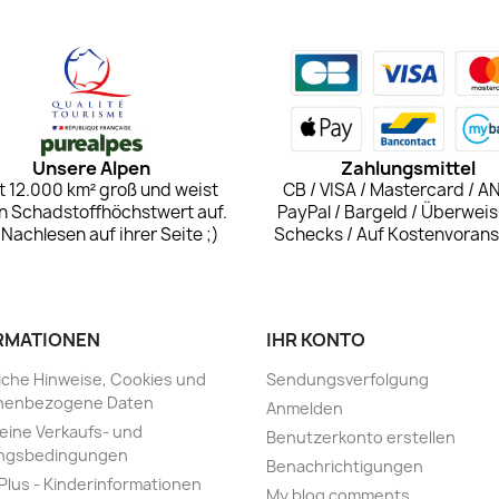
Unsere Alpen
Zahlungsmittel
st 12.000 km² groß und weist
CB / VISA / Mastercard / A
n Schadstoffhöchstwert auf.
PayPal / Bargeld / Überweis
Nachlesen auf ihrer Seite ;)
Schecks / Auf Kostenvoran
RMATIONEN
IHR KONTO
iche Hinweise, Cookies und
Sendungsverfolgung
nenbezogene Daten
Anmelden
eine Verkaufs- und
Benutzerkonto erstellen
ngsbedingungen
Benachrichtigungen
 Plus - Kinderinformationen
My blog comments