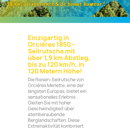
38 ans d’expérience & de bonne humeur !
Einzigartig in
Orcières 1850 –
Seilrutsche mit
über 1,9 km Abstieg,
bis zu 120 km/h, in
120 Metern Höhe!
Die Riesen-Seilrutsche von
Orcières Merlette, eine der
längsten Europas, bietet ein
sensationelles Erlebnis.
Gleiten Sie mit hoher
Geschwindigkeit über
atemberaubende
Berglandschaften. Diese
Extremaktivität kombiniert