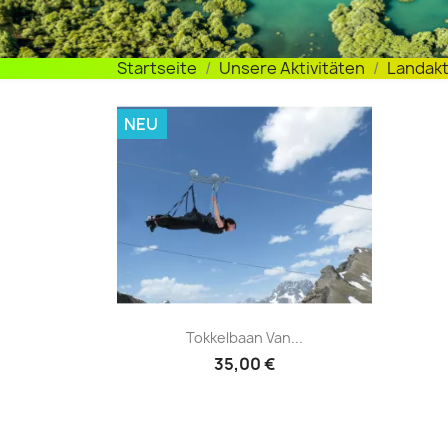
Startseite
Unsere Aktivitäten
Landakt
NEU
Tokkelbaan van Orcières-

Tokkelbaan Van...
Merlette
35,00 €