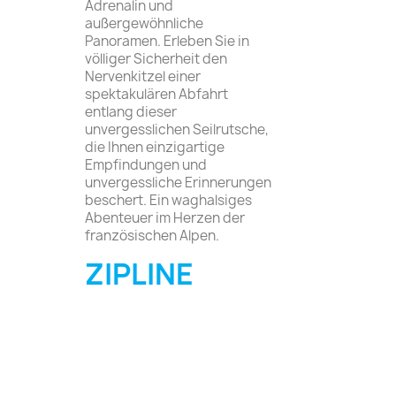
Adrenalin und
außergewöhnliche
Panoramen. Erleben Sie in
völliger Sicherheit den
Nervenkitzel einer
spektakulären Abfahrt
entlang dieser
unvergesslichen Seilrutsche,
die Ihnen einzigartige
Empfindungen und
unvergessliche Erinnerungen
beschert. Ein waghalsiges
Abenteuer im Herzen der
französischen Alpen.
ZIPLINE