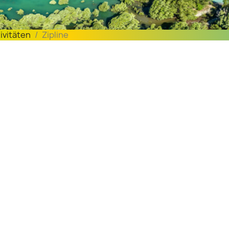
ivitäten
Zipline