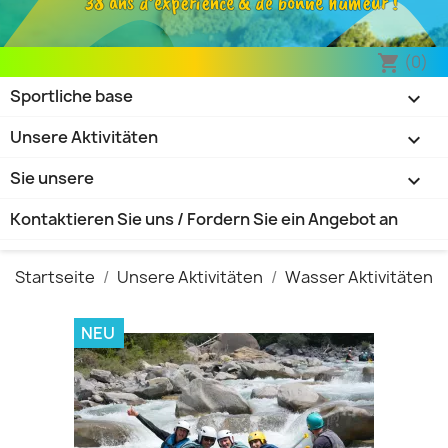
38 ans d’expérience & de bonne humeur !
(0)
shopping_cart
Sportliche base

Unsere Aktivitäten

Sie unsere

Kontaktieren Sie uns / Fordern Sie ein Angebot an
Startseite
Unsere Aktivitäten
Wasser Aktivitäten
NEU