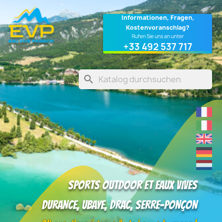
Cookie-Einstellungen
Informationen, Fragen,
Kostenvoranschlag?
Rufen Sie uns an unter
+33 492 537 717
search
Sports outdoor et eaux vives
DURANCE, UBAYE, DRAC, SERRE-PONÇON