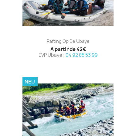
Rafting Op De Ubaye
A partir de 42€
EVP Ubaye :
04 92 85 53 99
NEU