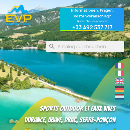
Cookie-Einstellungen
Informationen, Fragen,
Kostenvoranschlag?
Rufen Sie uns an unter
+33 492 537 717
search
Sports outdoor et eaux vives
DURANCE, UBAYE, DRAC, SERRE-PONÇON