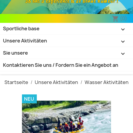
38 ans d’expérience & de bonne humeur !
(0)
shopping_cart
Sportliche base

Unsere Aktivitäten

Sie unsere

Kontaktieren Sie uns / Fordern Sie ein Angebot an
Startseite
Unsere Aktivitäten
Wasser Aktivitäten
NEU