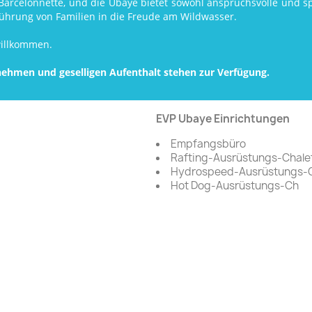
Barcelonnette, und die Ubaye bietet sowohl anspruchsvolle und sp
nführung von Familien in die Freude am Wildwasser.
illkommen.
nehmen und geselligen Aufenthalt stehen zur Verfügung.
EVP Ubaye Einrichtungen
Empfangsbüro
Rafting-Ausrüstungs-Chalet 
Hydrospeed-Ausrüstungs-C
Hot Dog-Ausrüstungs-Ch