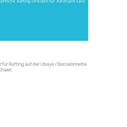
ortliche Rafting-Strecken für Adrenalin-Fans
für Rafting auf der Ubaye / Barcelonnette
halet