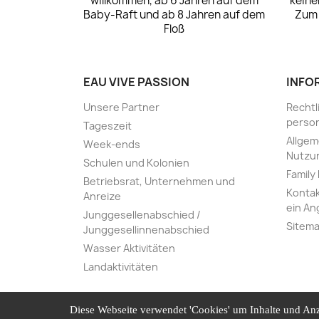
willkommen, ab 6 Jahren auf dem
keine
Baby-Raft und ab 8 Jahren auf dem
Zum 
Floß
EAU VIVE PASSION
INFO
Unsere Partner
Rechtl
perso
Tageszeit
Allgem
Week-ends
Nutzu
Schulen und Kolonien
Family
Betriebsrat, Unternehmen und
Kontak
Anreize
ein An
Junggesellenabschied /
Sitem
Junggesellinnenabschied
Wasser Aktivitäten
Landaktivitäten
Diese Webseite verwendet 'Cookies' um Inhalte und Anz