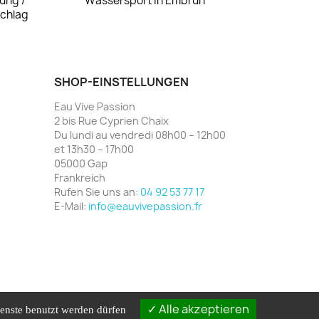
ung /
Wassersport in Embrun
schlag
SHOP-EINSTELLUNGEN
Eau Vive Passion
2 bis Rue Cyprien Chaix
Du lundi au vendredi 08h00 – 12h00
et 13h30 – 17h00
05000 Gap
Frankreich
Rufen Sie uns an:
04 92 53 77 17
E-Mail:
info@eauvivepassion.fr
Alle akzeptieren
ienste benutzt werden dürfen