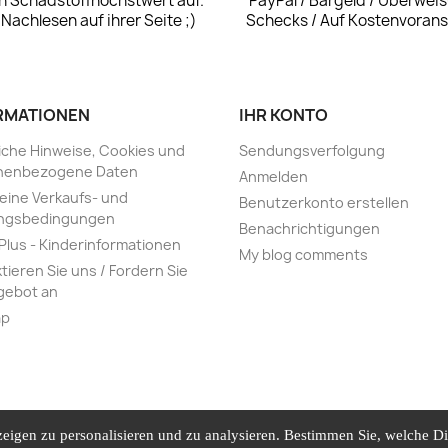
n Schadstoffhöchstwert auf.
PayPal / Bargeld / Überweis
Nachlesen auf ihrer Seite ;)
Schecks / Auf Kostenvoran
RMATIONEN
IHR KONTO
iche Hinweise, Cookies und
Sendungsverfolgung
nenbezogene Daten
Anmelden
eine Verkaufs- und
Benutzerkonto erstellen
ngsbedingungen
Benachrichtigungen
 Plus - Kinderinformationen
My blog comments
tieren Sie uns / Fordern Sie
gebot an
ap
Cookie-Verwaltung
eigen zu personalisieren und zu analysieren. Bestimmen Sie, welche D