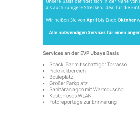
Unsere Basis befindet sich in der Nähe von 
als auch ruhigere Strecken, ideal für die Ei
Wir heißen Sie von
April
bis Ende
Oktober
w
Alle notwendigen Services für einen ange
Services an der EVP Ubaye Basis
Snack-Bar mit schattiger Terrasse
Picknickbereich
Bouleplatz
Großer Parkplatz
Sanitäranlagen mit Warmdusche
Kostenloses WLAN
Fotoreportage zur Erinnerung