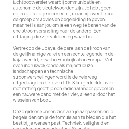
luchtbootversie) waarbij communicatie en
autonomie de sleutelwoorden zijn. Je hebt geen
eigen gids die je meeneemt, maar hij zweeft rond
de groep om advies en begeleiding te geven,
maar het is aan jou om je een weg te banen van de
ene stroomversnelling naar de andere! Een
uitdaging die zijn voldoening waard is.
Vertrek op de Ubaye, de parel aan de kroon van
de gelijknamige vallei en een echte legende in de
kajakwereld, zowel in Frankrijk als in Europa. Met
even indrukwekkende als majestueuze
landschappen en technische
stroomversnellingen word je de hele weg
uitgedaagd en betoverd. De 8 km gedeelde rivier
met rafting geeft je een radicaal ander gevoel en
een nauwere band met de rivier, alleen al door het
wisselen van boot.
Onze gidsen kunnen zich aan je aanpassen en je
begeleiden om je de formule aan te bieden die het
best bij je wensen past. Techniek, veiligheid en
een adembenemende sfeer. Sensatie