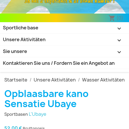
38 ans d’expérience & de bonne humeur !
(0)
shopping_cart
Sportliche base

Unsere Aktivitäten

Sie unsere

Kontaktieren Sie uns / Fordern Sie ein Angebot an
Startseite
Unsere Aktivitäten
Wasser Aktivitäten
Opblaasbare kano
Sensatie Ubaye
L'Ubaye
Sportbasen
52,00 €
Bruttopreis