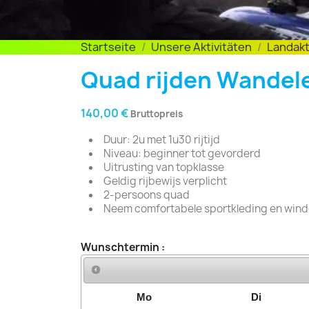
Startseite
Unsere Aktivitäten
Landakt
Quad rijden Wandele
140,00 €
Bruttopreis
Duur: 2u met 1u30 rijtijd
Niveau: beginner tot gevorderd
Uitrusting van topklasse
Geldig rijbewijs verplicht
2-persoons quad
Neem comfortabele sportkleding en wind
Wunschtermin :
Mo
Di