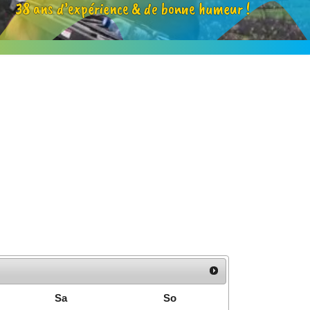
38 ans d’expérience & de bonne humeur !
Sa
So