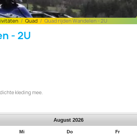
ivitäten
Quad
Quad rijden Wandelen - 2U
n - 2U
dichte kleding mee.
August
2026
Mi
Do
Fr