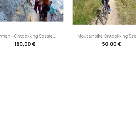
immen - ontdekking sessie
Moutainbike ontdekk

mmen - Ontdekking Sessie...
Moutainbike Ontdekking Ss
Durance
ssessie
180,00 €
50,00 €