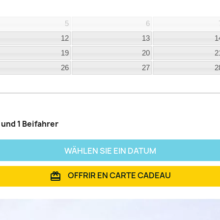
5
6
12
13
1
19
20
2
26
27
2
 und 1 Beifahrer
WÄHLEN SIE EIN DATUM
OFFRIR EN CARTE CADEAU
