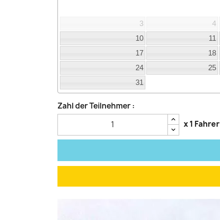
3
4
10
11
17
18
24
25
31
Zahl der Teilnehmer :
x 1 Fahrer