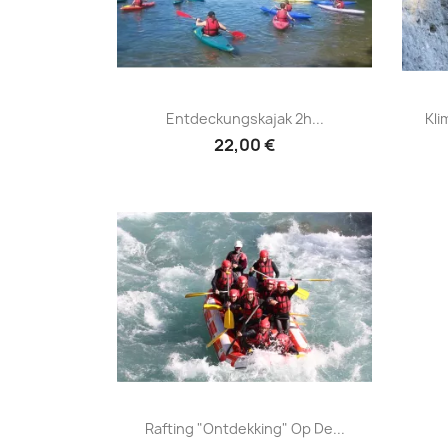
Entdeckungskajak 2h
Kl


Entdeckungskajak 2h...
Kli
Orcières-Merlette
22,00 €
Rafting "Ontdekking" op de

Rafting "Ontdekking" Op De...
Durance