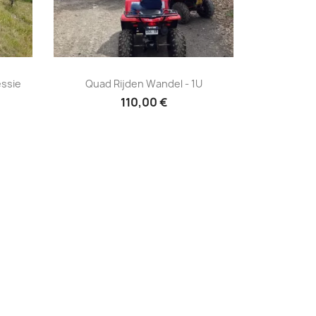
ing
Quad rijden wandel - 1U

essie
Quad Rijden Wandel - 1U
110,00 €