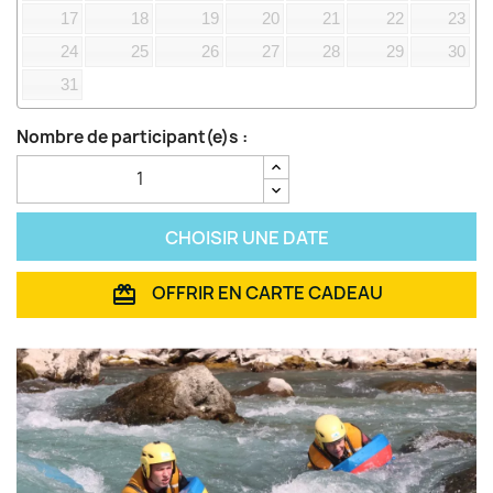
17
18
19
20
21
22
23
24
25
26
27
28
29
30
31
Nombre de participant(e)s :
CHOISIR UNE DATE
OFFRIR EN CARTE CADEAU
