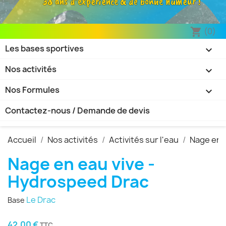
38 ans d’expérience & de bonne humeur !
(0)
shopping_cart
Les bases sportives

Nos activités

Nos Formules

Contactez-nous / Demande de devis
Accueil
Nos activités
Activités sur l'eau
Nage en e
Nage en eau vive -
Hydrospeed Drac
Le Drac
Base
42,00 €
TTC