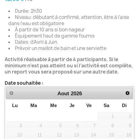
Durée: 2h30
Niveau: débutant à confirmé,
attention, être à l'aise
dans l'eau est obligatoire
À partir de 10 ans si bon nageur
Équipement haut de gamme fournis
Dates: d’Avril à Juin.
Prévoir un maillot de bain et une serviette
Activité réalisable à partir de 4 participants. Si le
minimum n’est pas atteint ou si l’activité est complète,
un report vous sera proposé sur une autre date.
Date souhaitée :
Aout
2026
Lu
Ma
Me
Je
Ve
Sa
Di
1
2
3
4
5
6
7
8
9
10
11
12
13
14
15
16