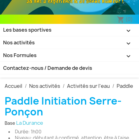
38 ans d’expérience & de bonne humeur !
(0)
shopping_cart
Les bases sportives

Nos activités

Nos Formules

Contactez-nous / Demande de devis
Accueil
Nos activités
Activités sur l'eau
Paddle
Paddle Initiation Serre-
Ponçon
La Durance
Base
Durée: 1h00
Niveau: débutant à confirmé,
attention, être à l'aise