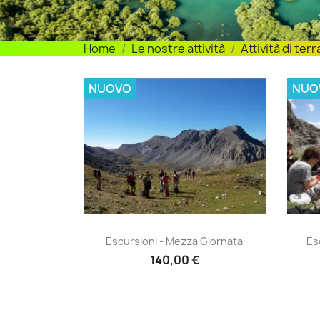
Home
Le nostre attività
Attività di terr
NUOVO
NUO
Escursioni - mezza giornata
Es


Escursioni - Mezza Giornata
Es
140,00 €