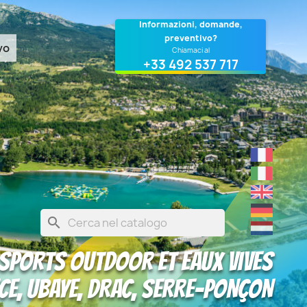
Informazioni, domande,
preventivo?
vo
Chiamaci al
+33 492 537 717
search
Sports outdoor et eaux vives
E, UBAYE, DRAC, SERRE-PONÇON