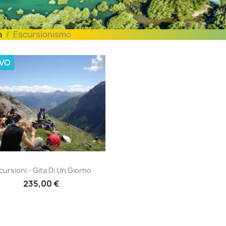
a
Escursionismo
VO
cursioni - gita di un giorno
cursioni - Gita Di Un Giorno
235,00 €