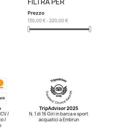
FILTRA PER
Prezzo
130,00 € - 220,00 €
o
TripAdvisor 2025
NCV /
N. 1 di 16 Giri in barca e sport
co /
acquatici a Embrun
o