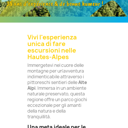
38 ans d’expérience & de bonne humeur !
Vivi l'esperienza
unica di fare
escursioni nelle
Hautes-Alpes
Immergetevi nel cuore delle
montagne per un'avventura
indimenticabile attraverso i
pittoreschi sentieri delle
Alte
Alpi
. Immersa in un ambiente
naturale preservato, questa
regione offre un parco giochi
eccezionale per gli amanti
della natura e della
tranquillità.
Una meta ideale per le