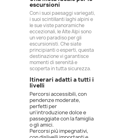
escursioni
Con i suoi paesaggi variegati,
i suoi scintillanti laghi alpini e
le sue viste panoramiche
eccezionali, le Alte Alpi sono
un vero paradiso per gli
escursionisti. Che siate
principianti o esperti, questa
destinazione vi garantisce
momenti di serenità e
scoperta in tutta sicurezza.
Itinerari adatti a tutti i
livelli
Percorsi accessibili, con
pendenze moderate,
perfetti per
un'introduzione dolce e
passeggiate con la famiglia
o gli amici.
Percorsi più impegnativi,
con dislivelli importanti e