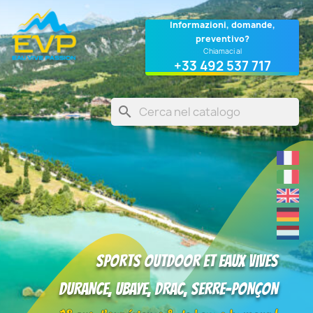
Cookies management panel
Informazioni, domande,
preventivo?
Chiamaci al
+33 492 537 717
search
Sports outdoor et eaux vives
DURANCE, UBAYE, DRAC, SERRE-PONÇON