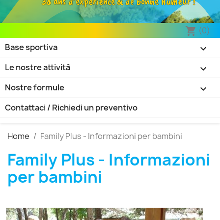
38 ans d’expérience & de bonne humeur !
(0)
shopping_cart
Base sportiva

Le nostre attività

Nostre formule

Contattaci / Richiedi un preventivo
Home
Family Plus - Informazioni per bambini
Family Plus - Informazioni
per bambini