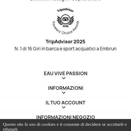
TripAdvisor 2025
N. 1 di 16 Giri in barca e sport acquatici a Embrun
EAU VIVE PASSION

INFORMAZIONI

IL TUO ACCOUNT

INFORMAZIONI NEGOZIO
keyboard_arrow_down
Questo sito fa uso di cookies e ti consente di decidere se accettarli o
rifiutarli