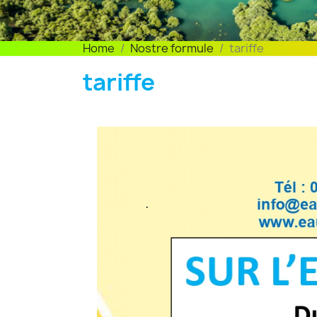
Home
Nostre formule
tariffe
tariffe