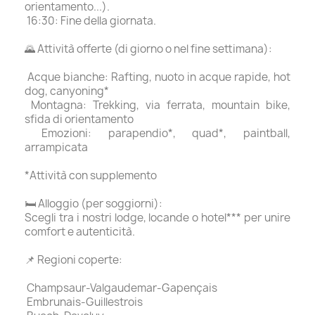
orientamento...).
16:30: Fine della giornata.
🌄 Attività offerte (di giorno o nel fine settimana):
Acque bianche: Rafting, nuoto in acque rapide, hot
dog, canyoning*
Montagna: Trekking, via ferrata, mountain bike,
sfida di orientamento
Emozioni: parapendio*, quad*, paintball,
arrampicata
*Attività con supplemento
🛏️ Alloggio (per soggiorni):
Scegli tra i nostri lodge, locande o hotel*** per unire
comfort e autenticità.
📌 Regioni coperte:
Champsaur-Valgaudemar-Gapençais
Embrunais-Guillestrois