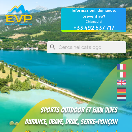
Cookies management panel
Informazioni, domande,
preventivo?
Chiamaci al
+33 492 537 717
search
Sports outdoor et eaux vives
DURANCE, UBAYE, DRAC, SERRE-PONÇON