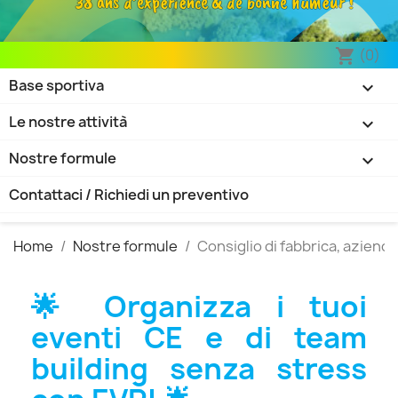
38 ans d’expérience & de bonne humeur !
(0)
shopping_cart
Base sportiva

Le nostre attività

Nostre formule

Contattaci / Richiedi un preventivo
Home
Nostre formule
Consiglio di fabbrica, aziende
🌟 Organizza i tuoi
eventi CE e di team
building senza stress