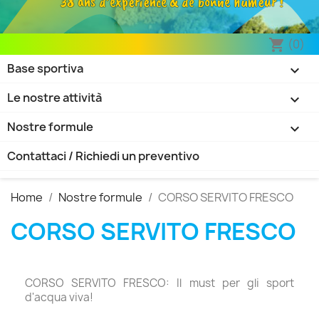
38 ans d’expérience & de bonne humeur !
(0)
shopping_cart
Base sportiva

Le nostre attività

Nostre formule

Contattaci / Richiedi un preventivo
Home
Nostre formule
CORSO SERVITO FRESCO
CORSO SERVITO FRESCO
CORSO SERVITO FRESCO: Il must per gli sport
d'acqua viva!