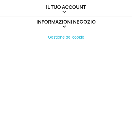
IL TUO ACCOUNT

INFORMAZIONI NEGOZIO
keyboard_arrow_down
Gestione dei cookie