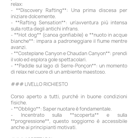
relax:
- **Discovery Rafting**: Una prima discesa per
iniziare dolcemente.
- **Rafting Sensation**: un'avventura più intensa
sulla rotta degli antichi infrans.
- **Hot dog** (canoa gonfiabile) e **nuoto in acque
bianche**: impara a padroneggiare il fiume mentre
avanzi.
- **Costeplane Canyon e Chaudan Canyon**: prendi
il volo ed esplora gole spettacolari.
- **Paddle sul lago di Serre-Ponçon**: un momento
di relax nel cuore di un ambiente maestoso.
### LIVELLO RICHIESTO
Corso aperto a tutti, purché in buone condizioni
fisiche.
- **Obbligo**: Saper nuotare è fondamentale.
- Incentrato sulla **scoperta** e sulla
**progressione**, questo soggiorno è accessibile
anche ai principianti motivati.