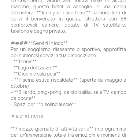
Barcelonnette, vicino alla nostra base in acque
bianche, questo hotel vi accoglie in una calda
atmosfera. **Jimmy e il suo team** saranno lieti di
darvi il benvenuto in questa struttura con 68
confortevoli camere, dotate di TV satellitare,
telefono e bagno privato.
#### **Servizi in loco**
Per un soggiorno rilassante o sportivo, approfitta
dei numerosi servizi a tua disposizione:
- **Tennis**
- **Lago del Lauzet**
- **Giochi e sala pesi**
- **Piscina estiva riscaldata** (aperta da maggio a
ottobre)
- **Biliardo, ping-pong, calcio balilla, sala TV, campo
da bocce**
- Spazi per **pisolino al sole**
### ATTIVITÀ
**7 mezze giornate di attività varie** in programma
per un'immersione totale tra emozioni e momenti di