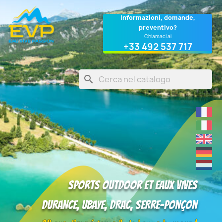
Cookies management panel
Informazioni, domande,
preventivo?
Chiamaci al
+33 492 537 717
search
Sports outdoor et eaux vives
DURANCE, UBAYE, DRAC, SERRE-PONÇON