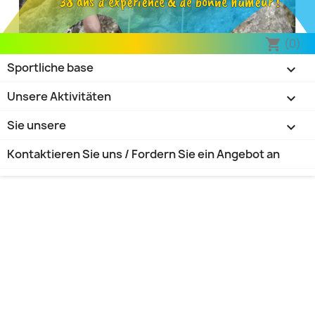
38 ans d’expérience & de bonne humeur !
(0)
shopping_cart
Sportliche base

Unsere Aktivitäten

Sie unsere

Kontaktieren Sie uns / Fordern Sie ein Angebot an