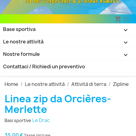
38 ans d’expérience & de bonne humeur !
(0)
shopping_cart
Base sportiva

Le nostre attività

Nostre formule

Contattaci / Richiedi un preventivo
Home
Le nostre attività
Attività di terra
Zipline
Linea zip da Orcières-
Merlette
Le Drac
Basi sportive
35,00 €
Tasse incluse