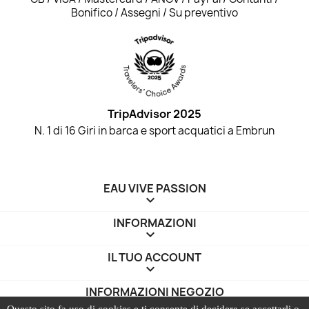
Bonifico / Assegni / Su preventivo
TripAdvisor 2025
N. 1 di 16 Giri in barca e sport acquatici a Embrun
EAU VIVE PASSION

INFORMAZIONI

IL TUO ACCOUNT

INFORMAZIONI NEGOZIO
keyboard_arrow_down