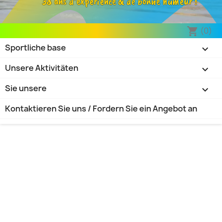
38 ans d’expérience & de bonne humeur !
(0)
shopping_cart
Sportliche base

Unsere Aktivitäten

Sie unsere

Kontaktieren Sie uns / Fordern Sie ein Angebot an