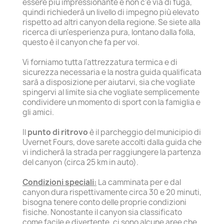
essere più impressionante e non c'è via di fuga,
quindi richiederà un livello di impegno più elevato
rispetto ad altri canyon della regione. Se siete alla
ricerca di un'esperienza pura, lontano dalla folla,
questo è il canyon che fa per voi.
Vi forniamo tutta l'attrezzatura termica e di
sicurezza necessaria e la nostra guida qualificata
sarà a disposizione per aiutarvi, sia che vogliate
spingervi al limite sia che vogliate semplicemente
condividere un momento di sport con la famiglia e
gli amici.
Il
punto di ritrovo
è il parcheggio del municipio di
Uvernet Fours, dove sarete accolti dalla guida che
vi indicherà la strada per raggiungere la partenza
del canyon (circa 25 km in auto).
Condizioni speciali:
La camminata per e dal
canyon dura rispettivamente circa 30 e 20 minuti,
bisogna tenere conto delle proprie condizioni
fisiche. Nonostante il canyon sia classificato
come facile e divertente, ci sono alcune aree che