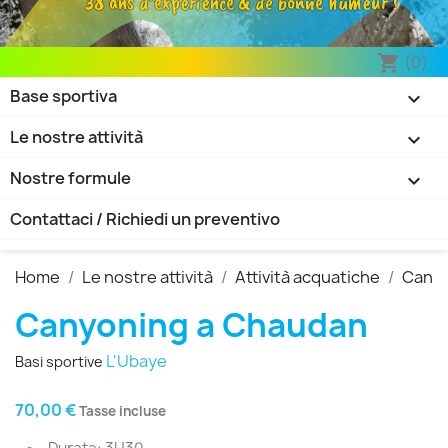
38 ans d’expérience & de bonne humeur !
(0)
shopping_cart
Base sportiva

Le nostre attività

Nostre formule

Contattaci / Richiedi un preventivo
Home
Le nostre attività
Attività acquatiche
Cany
Canyoning a Chaudan
L'Ubaye
Basi sportive
70,00 €
Tasse incluse