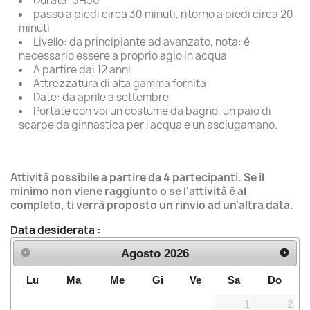
Durata: 3H30
passo a piedi circa 30 minuti, ritorno a piedi circa 20
minuti
Livello: da principiante ad avanzato, nota: è
necessario essere a proprio agio in acqua
A partire dai 12 anni
Attrezzatura di alta gamma fornita
Date: da aprile a settembre
Portate con voi un costume da bagno, un paio di
scarpe da ginnastica per l'acqua e un asciugamano.
Attività possibile a partire da 4 partecipanti. Se il
minimo non viene raggiunto o se l'attività è al
completo, ti verrà proposto un rinvio ad un'altra data.
Data desiderata :
Agosto
2026
Lu
Ma
Me
Gi
Ve
Sa
Do
1
2